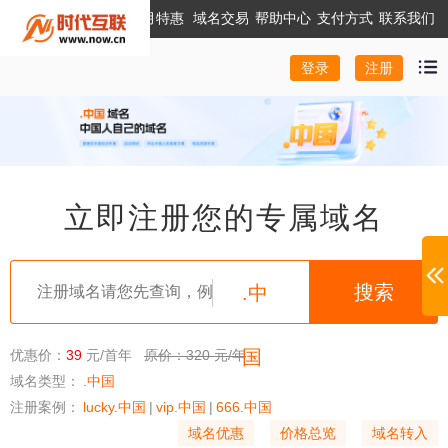
本月特惠
域名交易
帮助中心
支付方式
联系我们
注册
登录
立即注册您的专属域名
.中
国
优惠价：
39
元/首年
原价：320 元/年
域名类型：
.中国
注册案例：
lucky.中国
|
vip.中国
|
666.中国
域名优惠
价格总览
域名转入