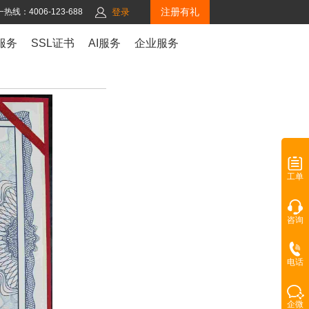
注册有礼
热线：4006-123-688
登录
服务
SSL证书
AI服务
企业服务
工单
咨询
电话
企微