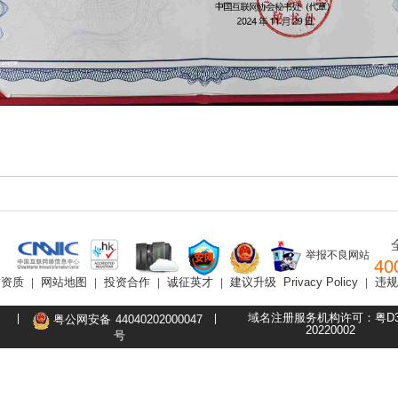
举报不良网站
40
誉资质
网站地图
投资合作
诚征英才
建议升级
Privacy Policy
违规
|
|
|
|
|
域名注册服务机构许可：粤D3.
|
|
粤公网安备
44040202000047
20220002
号